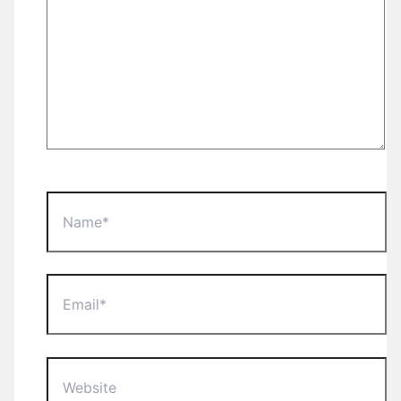
Name*
Email*
Website