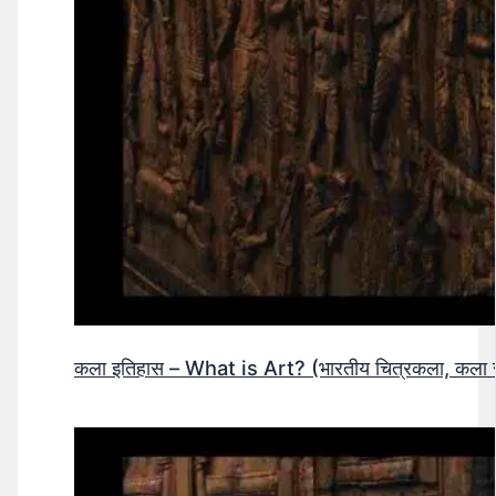
कला इतिहास – What is Art? (भारतीय चित्रकला, कला सं