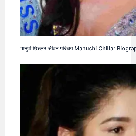
मानुषी छिल्लर जीवन परिचय Manushi Chillar Biog