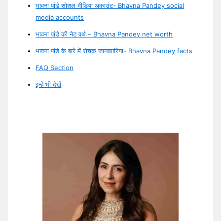
भावना पांडे सोशल मीडिया अकाउंट- Bhavna Pandey social
media accounts
भावना पांडे की नेट वर्थ – Bhavna Pandey net worth
भावना पांडे के बारे में रोचक जानकारिया- Bhavna Pandey facts
FAQ Section
इन्हें भी देखें