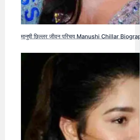
मानुषी छिल्लर जीवन परिचय Manushi Chillar Biog