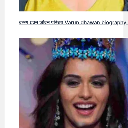
वरुण धवन जीवन परिचय Varun dhawan biography 