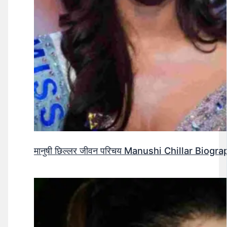
मानुषी छिल्लर जीवन परिचय Manushi Chillar Biog