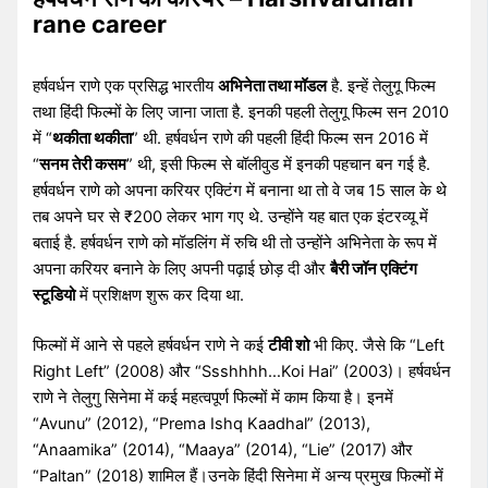
rane career
हर्षवर्धन राणे एक प्रसिद्ध भारतीय
अभिनेता तथा मॉडल
है. इन्हें तेलुगू फिल्म
तथा हिंदी फिल्मों के लिए जाना जाता है. इनकी पहली तेलुगू फिल्म सन 2010
में “
थकीता थकीता
” थी. हर्षवर्धन राणे की पहली हिंदी फिल्म सन 2016 में
“
सनम तेरी कसम
” थी, इसी फिल्म से बॉलीवुड में इनकी पहचान बन गई है.
हर्षवर्धन राणे को अपना करियर एक्टिंग में बनाना था तो वे जब 15 साल के थे
तब अपने घर से ₹200 लेकर भाग गए थे. उन्होंने यह बात एक इंटरव्यू में
बताई है. हर्षवर्धन राणे को मॉडलिंग में रुचि थी तो उन्होंने अभिनेता के रूप में
अपना करियर बनाने के लिए अपनी पढ़ाई छोड़ दी और
बैरी जॉन एक्टिंग
स्टूडियो
में प्रशिक्षण शुरू कर दिया था.
फिल्मों में आने से पहले हर्षवर्धन राणे ने कई
टीवी शो
भी किए. जैसे कि “Left
Right Left” (2008) और “Ssshhhh…Koi Hai” (2003)। हर्षवर्धन
राणे ने तेलुगु सिनेमा में कई महत्वपूर्ण फिल्मों में काम किया है। इनमें
“Avunu” (2012), “Prema Ishq Kaadhal” (2013),
“Anaamika” (2014), “Maaya” (2014), “Lie” (2017) और
“Paltan” (2018) शामिल हैं।उनके हिंदी सिनेमा में अन्य प्रमुख फिल्मों में