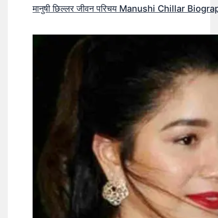
मानुषी छिल्लर जीवन परिचय Manushi Chillar Biog