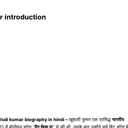
ar introduction
hali kumar biography in hindi –
खुशाली कुमार एक प्रसिद्ध
भारतीय
5 में बॉलीवुड सॉन्ग “
मैनू ईश्क दा
” से की थी. उसके बाद उन्होंने कई हिट सॉन्ग मे