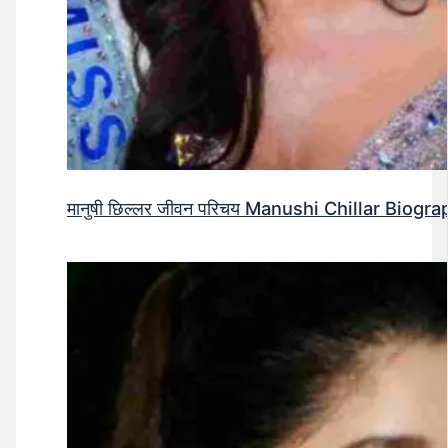
मानुषी छिल्लर जीवन परिचय Manushi Chillar Biog