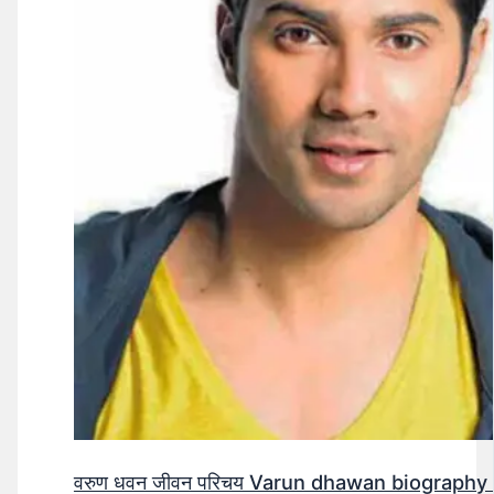
वरुण धवन जीवन परिचय Varun dhawan biography 