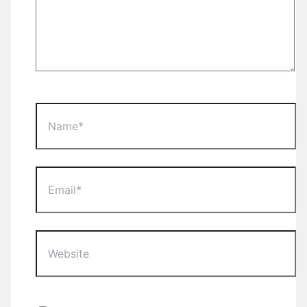
Name*
Email*
Website