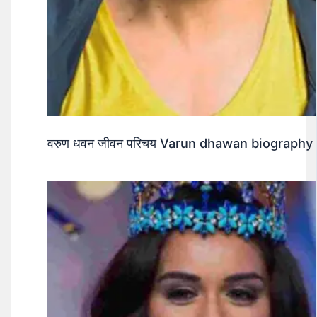
वरुण धवन जीवन परिचय Varun dhawan biography 