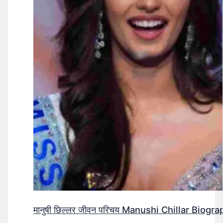
मानुषी छिल्लर जीवन परिचय Manushi Chillar Biog