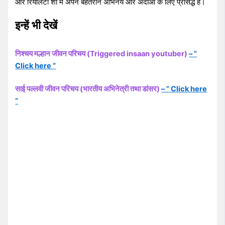
और रियलिटी शो में अपने बेहतरीन अभिनय और अदाओं के लिए प्रसिद्ध हैं।
इन्हें भी देखें
निश्चय मल्हान जीवन परिचय (Triggered insaan youtuber)
– ”
Click here “
साई पल्लवी जीवन परिचय (भारतीय अभिनेत्री तथा डांसर)
– ” Click here
“