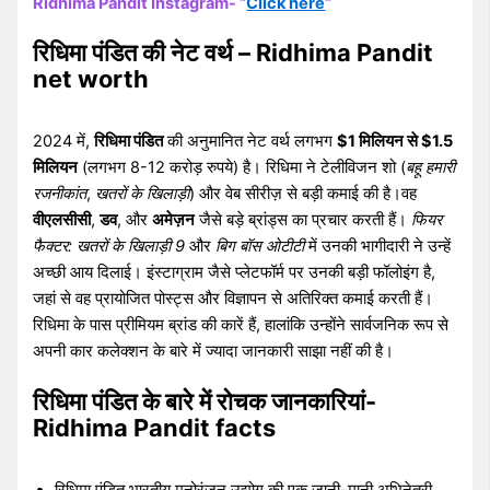
Ridhima Pandit Instagram- “
Click here
“
रिधिमा पंडित की नेट वर्थ – Ridhima Pandit
net worth
2024 में,
रिधिमा पंडित
की अनुमानित नेट वर्थ लगभग
$1 मिलियन से $1.5
मिलियन
(लगभग 8-12 करोड़ रुपये) है। रिधिमा ने टेलीविजन शो (
बहू हमारी
रजनीकांत
,
खतरों के खिलाड़ी
) और वेब सीरीज़ से बड़ी कमाई की है।वह
वीएलसीसी
,
डव
, और
अमेज़न
जैसे बड़े ब्रांड्स का प्रचार करती हैं।
फियर
फैक्टर: खतरों के खिलाड़ी 9
और
बिग बॉस ओटीटी
में उनकी भागीदारी ने उन्हें
अच्छी आय दिलाई। इंस्टाग्राम जैसे प्लेटफॉर्म पर उनकी बड़ी फॉलोइंग है,
जहां से वह प्रायोजित पोस्ट्स और विज्ञापन से अतिरिक्त कमाई करती हैं।
रिधिमा के पास प्रीमियम ब्रांड की कारें हैं, हालांकि उन्होंने सार्वजनिक रूप से
अपनी कार कलेक्शन के बारे में ज्यादा जानकारी साझा नहीं की है।
रिधिमा पंडित के बारे में रोचक जानकारियां-
Ridhima Pandit facts
रिधिमा पंडित भारतीय मनोरंजन उद्योग की एक जानी-मानी अभिनेत्री