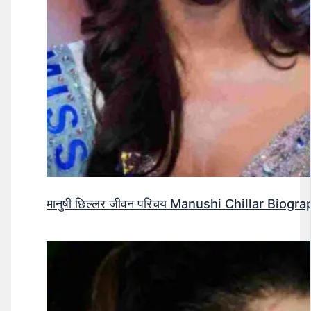
मानुषी छिल्लर जीवन परिचय Manushi Chillar Biog