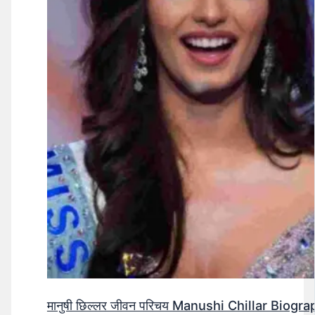
मानुषी छिल्लर जीवन परिचय Manushi Chillar Biog