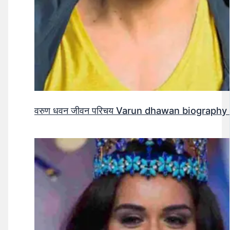
वरुण धवन जीवन परिचय Varun dhawan biography 