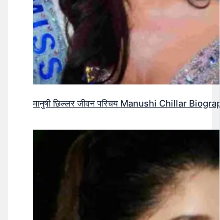
मानुषी छिल्लर जीवन परिचय Manushi Chillar Biog