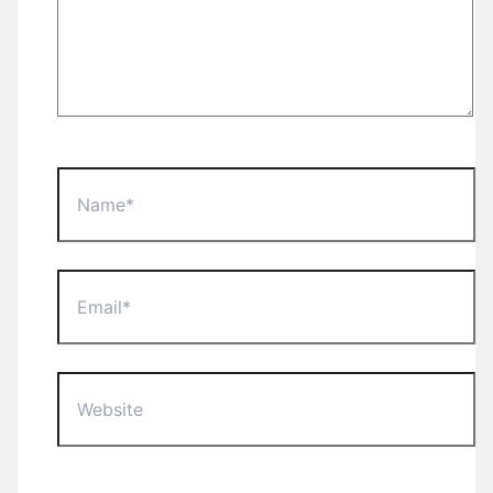
Name*
Email*
Website