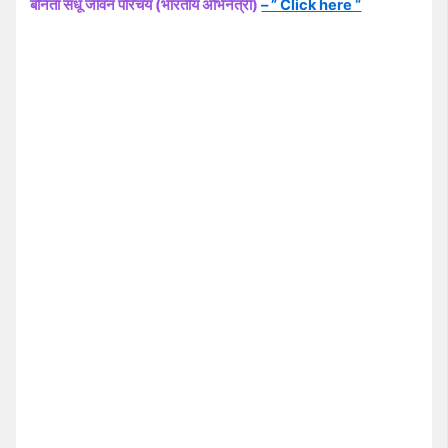
बनिता संधू जीवन परिचय (भारतीय अभिनेत्री)
– ” Click here “