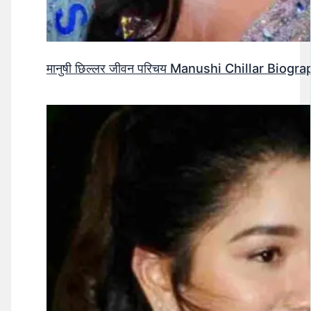
मानुषी छिल्लर जीवन परिचय Manushi Chillar Biog