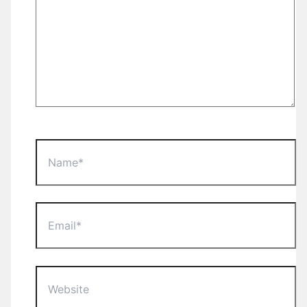
Name*
Email*
Website