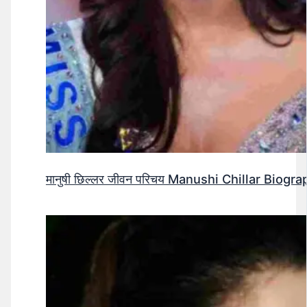
मानुषी छिल्लर जीवन परिचय Manushi Chillar Biog