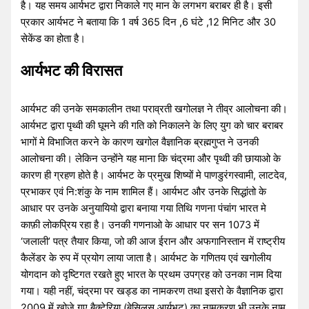
है। यह समय आर्यभट द्वारा निकाले गए मान के लगभग बराबर ही है। इसी
प्रकार आर्यभट ने बताया कि 1 वर्ष 365 दिन ,6 घंटे ,12 मिनिट और 30
सेकेंड का होता है।
आर्यभट की विरासत
आर्यभट की उनके समकालीन तथा पराव्रती खगोलज्ञ ने तीव्र आलोचना की।
आर्यभट द्वारा पृथ्वी की घूमने की गति को निकालने के लिए युग को चार बराबर
भागों मे विभाजित करने के कारण खगोल वैज्ञानिक ब्रह्मगुप्त ने उनकी
आलोचना की। लेकिन उन्होंने यह माना कि चंद्रमा और पृथ्वी की छायाओ के
कारण ही ग्रहण होते है। आर्यभट के प्रमुख शिष्यों मे पाणडुरंगस्वामी, लाटदेव,
प्रभाकर एवं नि:शंकु के नाम शामिल हैं। आर्यभट और उनके सिद्धांतो के
आधार पर उनके अनुयायियो द्वारा बनाया गया तिथि गणना पंचांग भारत मे
काफ़ी लोकप्रिय रहा है। उनकी गणनाओ के आधार पर सन 1073 में
‘जलाली’ पत्र तैयार किया, जो की आज ईरान और अफगानिस्तान में राष्ट्रीय
कैलेंडर के रुप में प्रयोग लाया जाता है। आर्यभट के गणितय एवं खगोलीय
योगदान को दृष्टिगत रखते हुए भारत के प्रथम उपग्रह को उनका नाम दिया
गया। यही नहीं, चंद्रमा पर खड्ड का नामकरण तथा इसरो के वैज्ञानिक द्वारा
2009 में खोजे गए बैक्टेरिया (बेसिलस आर्यभट) का नामकरण भी उनके नाम