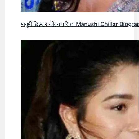
मानुषी छिल्लर जीवन परिचय Manushi Chillar Biog