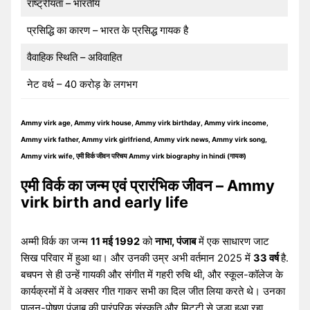
राष्ट्रीयता – भारतीय
प्रसिद्धि का कारण – भारत के प्रसिद्ध गायक है
वैवाहिक स्थिति – अविवाहित
नेट वर्थ – 40 करोड़ के लगभग
Ammy virk age, Ammy virk house, Ammy virk birthday, Ammy virk income,
Ammy virk father, Ammy virk girlfriend, Ammy virk news, Ammy virk song,
Ammy virk wife, एमी विर्क जीवन परिचय Ammy virk biography in hindi (गायक)
एमी विर्क का जन्म एवं प्रारंभिक जीवन – Ammy
virk birth and early life
अम्मी विर्क का जन्म
11 मई 1992
को
नाभा, पंजाब
में एक साधारण जाट
सिख परिवार में हुआ था। और उनकी उम्र अभी वर्तमान 2025 में
33 वर्ष
है.
बचपन से ही उन्हें गायकी और संगीत में गहरी रुचि थी, और स्कूल-कॉलेज के
कार्यक्रमों में वे अक्सर गीत गाकर सभी का दिल जीत लिया करते थे। उनका
पालन-पोषण पंजाब की पारंपरिक संस्कृति और मिट्टी से जुड़ा हुआ रहा,