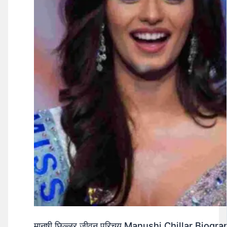
मानुषी छिल्लर जीवन परिचय Manushi Chillar Biog