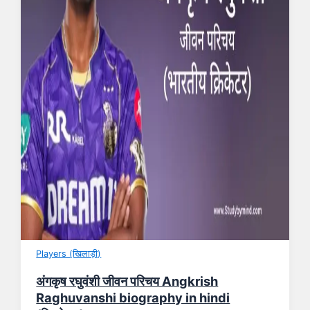
Players (खिलाड़ी)
अंगकृष रघुवंशी जीवन परिचय Angkrish
Raghuvanshi biography in hindi