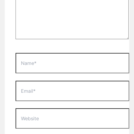
Name*
Email*
Website