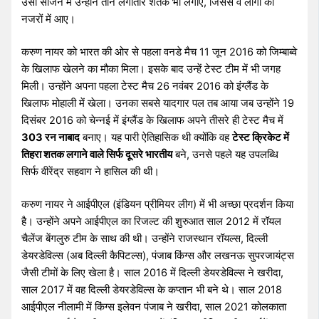
उसी सीजन में उन्होंने तीन लगातार शतक भी लगाए, जिससे वे लोगों की
नजरों में आए।
करुण नायर को भारत की ओर से पहला वनडे मैच 11 जून 2016 को जिम्बाब्वे
के खिलाफ खेलने का मौका मिला। इसके बाद उन्हें टेस्ट टीम में भी जगह
मिली। उन्होंने अपना पहला टेस्ट मैच 26 नवंबर 2016 को इंग्लैंड के
खिलाफ मोहाली में खेला। उनका सबसे यादगार पल तब आया जब उन्होंने 19
दिसंबर 2016 को चेन्नई में इंग्लैंड के खिलाफ अपने तीसरे ही टेस्ट मैच में
303 रन नाबाद
बनाए। यह पारी ऐतिहासिक थी क्योंकि वह
टेस्ट क्रिकेट में
तिहरा शतक लगाने वाले सिर्फ दूसरे भारतीय
बने, उनसे पहले यह उपलब्धि
सिर्फ वीरेंद्र सहवाग ने हासिल की थी।
करुण नायर ने आईपीएल (इंडियन प्रीमियर लीग) में भी अच्छा प्रदर्शन किया
है। उन्होंने अपने आईपीएल का रिजल्ट की शुरुआत साल 2012 में रॉयल
चैलेंज बेंगलुरु टीम के साथ की थी। उन्होंने राजस्थान रॉयल्स, दिल्ली
डेयरडेविल्स (अब दिल्ली कैपिटल्स), पंजाब किंग्स और लखनऊ सुपरजायंट्स
जैसी टीमों के लिए खेला है। साल 2016 में दिल्ली डेयरडेविल्स ने खरीदा,
साल 2017 में वह दिल्ली डेयरडेविल्स के कप्तान भी बने थे। साल 2018
आईपीएल नीलामी में किंग्स इलेवन पंजाब ने खरीदा, साल 2021 कोलकाता