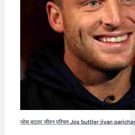
जोस बटलर जीवन परिचय Jos buttler jivan parichay