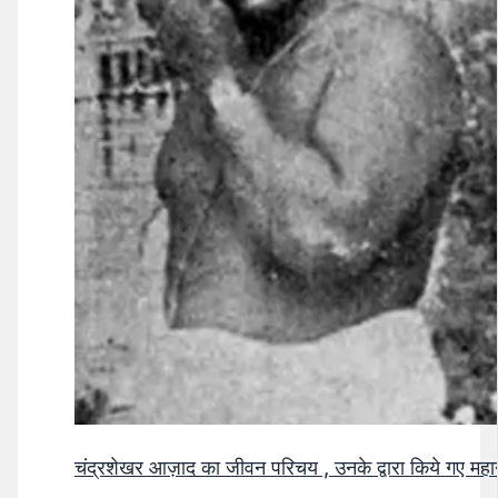
चंद्रशेखर आज़ाद का जीवन परिचय , उनके द्वारा किये गए मह