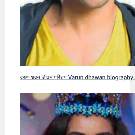
वरुण धवन जीवन परिचय Varun dhawan biography 