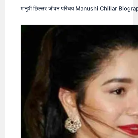
मानुषी छिल्लर जीवन परिचय Manushi Chillar Biog