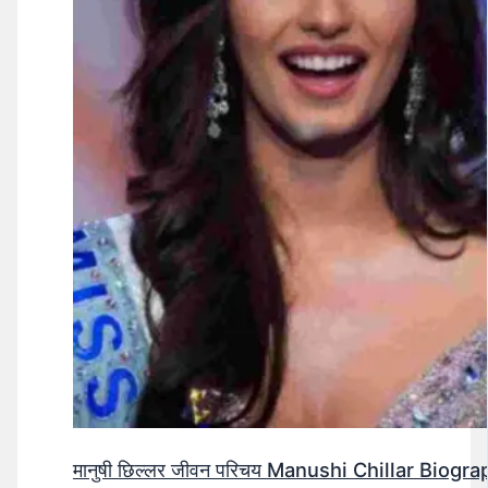
मानुषी छिल्लर जीवन परिचय Manushi Chillar Biog