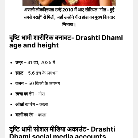
असली लोकप्रियता उन्हें 2010 में आए सीरियल
“गीत – हुई
सबसे पराई”
से मिली, जहाँ उन्होंने
गीत हांडा
का मुख्य किरदार
निभाया।
दृष्टि धामी शारीरिक बनावट- Drashti Dhami
age and height
उम्र
– 41 वर्ष, 2025 में
हाइट
– 5.6 इंच के लगभग
वजन
– 50 किलो के लगभग
त्वचा का रंग
– गोरा
आंखों का रंग
– काला
बालों का रंग
– काला
दृष्टि धामी सोशल मीडिया अकाउंट- Drashti
Dhami social media accounts