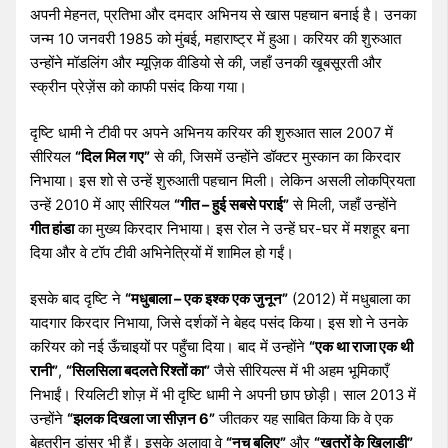
अपनी मेहनत, प्रतिभा और दमदार अभिनय से खास पहचान बनाई है। उनका
जन्म 10 जनवरी 1985 को मुंबई, महाराष्ट्र में हुआ। करियर की शुरुआत
उन्होंने मॉडलिंग और म्यूज़िक वीडियो से की, जहाँ उनकी खूबसूरती और
स्क्रीन प्रेज़ेंस को काफी पसंद किया गया।
दृष्टि धामी ने टीवी पर अपने अभिनय करियर की शुरुआत साल 2007 में
सीरियल
“दिल मिल गए”
से की, जिसमें उन्होंने डॉक्टर मुस्कान का किरदार
निभाया। इस शो से उन्हें शुरुआती पहचान मिली। लेकिन असली लोकप्रियता
उन्हें 2010 में आए सीरियल
“गीत – हुई सबसे पराई”
से मिली, जहाँ उन्होंने
गीत हांडा
का मुख्य किरदार निभाया। इस रोल ने उन्हें घर-घर में मशहूर बना
दिया और वे टॉप टीवी अभिनेत्रियों में शामिल हो गईं।
इसके बाद दृष्टि ने
“मधुबाला – एक इश्क एक जुनून”
(2012) में मधुबाला का
यादगार किरदार निभाया, जिसे दर्शकों ने बेहद पसंद किया। इस शो ने उनके
करियर को नई ऊँचाइयों पर पहुँचा दिया। बाद में उन्होंने
“एक था राजा एक थी
रानी”
,
“सिलसिला बदलते रिश्तों का”
जैसे सीरियल्स में भी अहम भूमिकाएँ
निभाईं। रियलिटी शोज़ में भी दृष्टि धामी ने अपनी छाप छोड़ी। साल 2013 में
उन्होंने
“झलक दिखला जा सीज़न 6”
जीतकर यह साबित किया कि वे एक
बेहतरीन डांसर भी हैं। इसके अलावा वे
“नच बलिए”
और
“खतरों के खिलाड़ी”