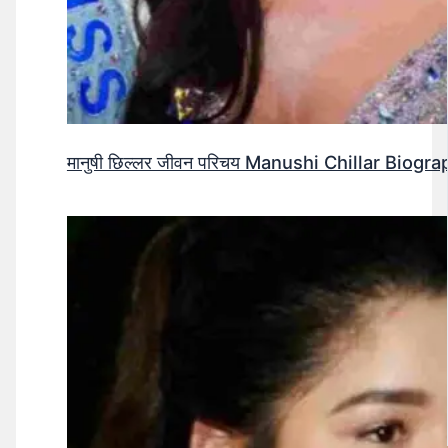
मानुषी छिल्लर जीवन परिचय Manushi Chillar Biog