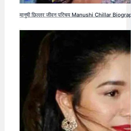
मानुषी छिल्लर जीवन परिचय Manushi Chillar Biog