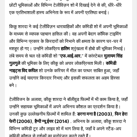
छोटी भूमिकाओं और विभिन्न टेलीविज़न शो में दिखाई देने से की, धीरे-धीरे
एक प्रतिभाशाली हास्य अभिनेता के रूप में अपनी प्रतिष्ठा बनाई।
किकू शारदा ने कई टेलीविज़न धारावाहिकों और कॉमेडी शो में अपनी भूमिकाओं
के माध्यम से व्यापक पहचान हासिल की। ​​वह अपनी बेदाग कॉमिक टाइमिंग
और विभिन्न प्रकार के किरदारों को निभाने की क्षमता के कारण घर-घर में
मशहूर हो गए। उन्होंने लोकप्रिय
हातिम
श्रृंखला में होबो की भूमिका निभाई।
लंबे समय से चल रहे कॉमेडी शो “
एफ.आई.आर.
” में कांस्टेबल
मुलायम सिंह
गुलगुले
की भूमिका के लिए कीकू को अपार लोकप्रियता मिली।
कॉमेडी
नाइट्स विद कपिल
शो उनके करियर में मील का पत्थर साबित हुआ, जहाँ
उन्होंने कई यादगार किरदार निभाए और इसकी सफलता का अहम हिस्सा
बने।
टेलीविजन के अलावा, कीकू शारदा ने बॉलीवुड फिल्मों में भी काम किया है, जहाँ
उन्होंने सहायक भूमिकाओं में अपने अभिनय कौशल का प्रदर्शन किया है।
उनकी कुछ उल्लेखनीय फ़िल्मों में शामिल हैं:
डरना मना है (2003)
,
फिर हेरा
फेरी (2006)
,
हैप्पी न्यू ईयर (2014)
. अभिनय के अलावा, कीकू शारदा ने
विभिन्न कॉमेडी टूर और लाइव शो में भाग लिया है, जहाँ वे अपने स्टैंड-अप
कॉमेडी कौशल से दर्शकों का मनोरंजन करते रहते हैं।