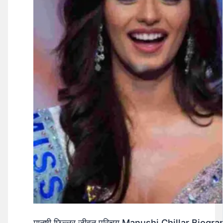
मानुषी छिल्लर जीवन परिचय Manushi Chillar Biog