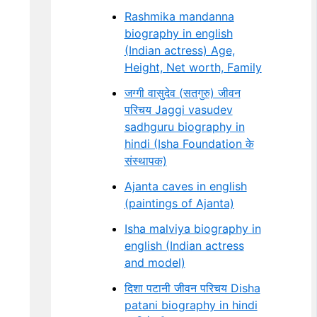
Rashmika mandanna
biography in english
(Indian actress) Age,
Height, Net worth, Family
जग्गी वासुदेव (सतगुरु) जीवन
परिचय Jaggi vasudev
sadhguru biography in
hindi (Isha Foundation के
संस्थापक)
Ajanta caves in english
(paintings of Ajanta)
Isha malviya biography in
english (Indian actress
and model)
दिशा पटानी जीवन परिचय Disha
patani biography in hindi