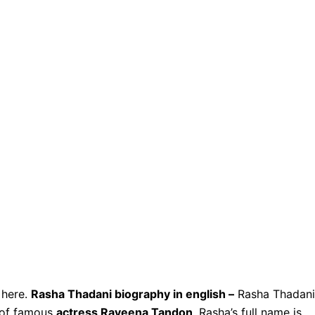
 here.
Rasha Thadani biography in english –
Rasha Thadani
r of famous
actress Raveena Tandon
. Rasha’s full name is