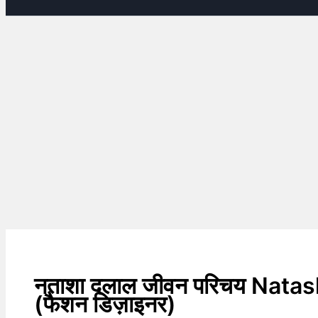
नताशा दलाल जीवन परिचय Natas
(फैशन डिज़ाइनर)