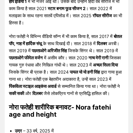
हॉप इंडिया 1
में भी नजर आई थी। उसके बाद उन्होंने हिंदी वेब सीरीज में भी
काम किया है साल 2021
स्टार बनाम फूड सीजन 2
। साल 2022 में
मलाइका के साथ रहना सातवें एपिसोड में। साल 2025
रॉयल सीरीज
का भी
हिस्सा है।
नोरा फतेही ने विभिन्न वीडियो सॉन्ग में भी काम किया है, साल 2017 में
बोतल
पॉप, नाह में हार्दिक संधू
के साथ दिखाई दी। साल 2018 में
दिलबर
अरबी।
साल 2019 में
पछताओगे अरिजीत सिंह
जिसके सिंगर थे। साल 2019 में
पछताओगे फीमेल वर्जन
में असीम कौर। साल 2020
नाच मेरी रानी
जिसका
गायक गुरु रंधावा और निखिल गांधी थे। साल 2023 में
अच्छा सिला दिया
जिसके सिंगर बी प्राक है। साल 2024
पायल यो यो हनी सिंह
द्वारा गाया हुआ
गाना था। नोरा फतेही एक बेहतरीन अदाकारा है, उन्हें साल 2023 में
पिंकविला स्टाइल आइकंस अवार्ड
से सम्मानित किया गया था। नोरा फतेही ने
सकी सकी
और
दिलबर
जैसे लोकप्रिय गानों से प्रसिद्धि हासिल की।
नोरा फतेही शारीरिक बनावट- Nora fatehi
age and height
उम्र
– 33 वर्ष, 2025 में