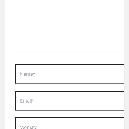
Name*
Email*
Website