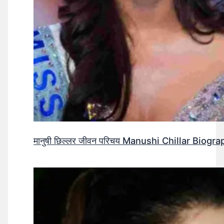
मानुषी छिल्लर जीवन परिचय Manushi Chillar Biog