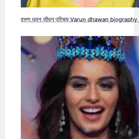
वरुण धवन जीवन परिचय Varun dhawan biography 