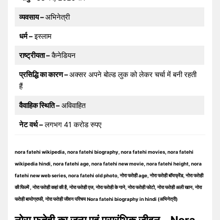
व्यवसाय –
अभिनेत्री
धर्म –
इस्लाम
राष्ट्रीयता –
कैनेडियन
प्रसिद्धि का कारण –
अक्सर अपने बोल्ड लुक को लेकर चर्चा में बनी रहती
हैं
वैवाहिक स्थिति –
अविवाहित
नेट वर्थ –
लगभग 41 करोड रुपए
nora fatehi wikipedia, nora fatehi biography, nora fatehi movies, nora fatehi
wikipedia hindi, nora fatehi age, nora fatehi new movie, nora fatehi height, nora
fatehi new web series, nora fatehi old photo, नोरा फतेही age, नोरा फतेही बॉयफ्रेंड, नोरा फतेही
की फिल्में , नोरा फतेही कहां की है, नोरा फतेही एज, नोरा फतेही के गाने, नोरा फतेही फोटो, नोरा फतेही अली खान, नोरा
फतेही बायोग्राफी, नोरा फतेही जीवन परिचय Nora fatehi biography in hindi (अभिनेत्री)