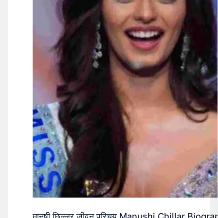
मानुषी छिल्लर जीवन परिचय Manushi Chillar Biog