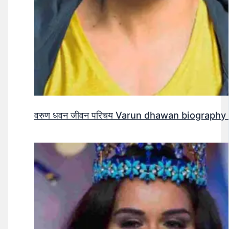
वरुण धवन जीवन परिचय Varun dhawan biography 