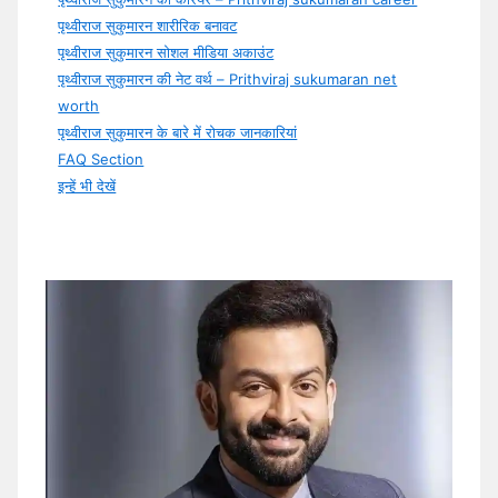
पृथ्वीराज सुकुमारन शारीरिक बनावट
पृथ्वीराज सुकुमारन सोशल मीडिया अकाउंट
पृथ्वीराज सुकुमारन की नेट वर्थ – Prithviraj sukumaran net
worth
पृथ्वीराज सुकुमारन के बारे में रोचक जानकारियां
FAQ Section
इन्हें भी देखें