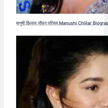
मानुषी छिल्लर जीवन परिचय Manushi Chillar Biog