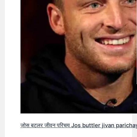
जोस बटलर जीवन परिचय Jos buttler jivan parichay