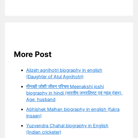
More Post
Alizeh agnihotri biography in english
(Daughter of Atul Agnihotri)
मीनाक्षी जोशी जीवन परिचय Meenakshi joshi
biography in hindi (भारतीय जनरलिस्ट एवं न्यूज़ एंकर),
Age, husband
Abhishek Malhan biography in english (fukra
insaan)
Yuzvendra Chahal biography in English
(Indian cricketer)