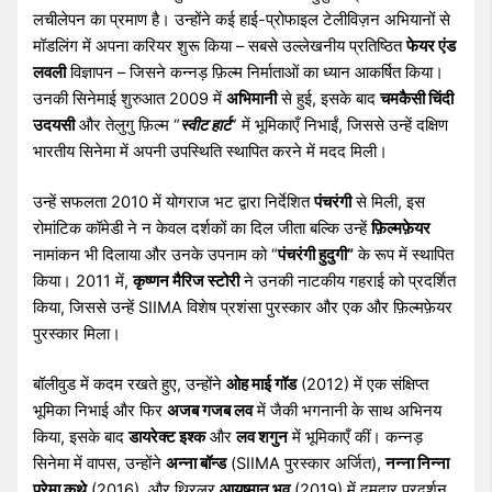
लचीलेपन का प्रमाण है। उन्होंने कई हाई-प्रोफाइल टेलीविज़न अभियानों से
मॉडलिंग में अपना करियर शुरू किया – सबसे उल्लेखनीय प्रतिष्ठित
फेयर एंड
लवली
विज्ञापन – जिसने कन्नड़ फ़िल्म निर्माताओं का ध्यान आकर्षित किया।
उनकी सिनेमाई शुरुआत 2009 में
अभिमानी
से हुई, इसके बाद
चमकैसी चिंदी
उदयसी
और तेलुगु फ़िल्म “
स्वीट हार्ट
” में भूमिकाएँ निभाईं, जिससे उन्हें दक्षिण
भारतीय सिनेमा में अपनी उपस्थिति स्थापित करने में मदद मिली।
उन्हें सफलता 2010 में योगराज भट द्वारा निर्देशित
पंचरंगी
से मिली, इस
रोमांटिक कॉमेडी ने न केवल दर्शकों का दिल जीता बल्कि उन्हें
फ़िल्मफ़ेयर
नामांकन भी दिलाया और उनके उपनाम को “
पंचरंगी हुदुगी”
के रूप में स्थापित
किया। 2011 में,
कृष्णन मैरिज स्टोरी
ने उनकी नाटकीय गहराई को प्रदर्शित
किया, जिससे उन्हें SIIMA विशेष प्रशंसा पुरस्कार और एक और फ़िल्मफ़ेयर
पुरस्कार मिला।
बॉलीवुड में कदम रखते हुए, उन्होंने
ओह माई गॉड
(2012) में एक संक्षिप्त
भूमिका निभाई और फिर
अजब गजब लव
में जैकी भगनानी के साथ अभिनय
किया, इसके बाद
डायरेक्ट इश्क
और
लव शगुन
में भूमिकाएँ कीं। कन्नड़
सिनेमा में वापस, उन्होंने
अन्ना बॉन्ड
(SIIMA पुरस्कार अर्जित),
नन्ना निन्ना
प्रेमा कथे
(2016), और थ्रिलर
आयुष्मान भव
(2019) में दमदार प्रदर्शन