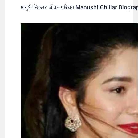
मानुषी छिल्लर जीवन परिचय Manushi Chillar Biog