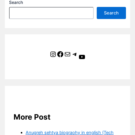
Search
Search
Instagram
Facebook
Mail
Telegram
YouTube
More Post
Anugreh sehtya biograohy in english (Tech