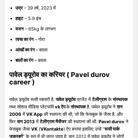
उम्र
– 39 वर्ष, 2023 में
हाइट
– 5.9 इंच
वजन
– 65kg के लगभग
त्वचा का रंग
– गोरा
आंखों का रंग
– काला
बालों का रंग
– काला
पावेल ड्यूरोव का करियर (
Pavel durov
career )
पावेल ड्यूरोव रूसी व्यापारी है.
पावेल ड्यूरोव
प्रजेंट में
टेलीग्राम
के
संस्थापक
तथा सोशल मीडिया प्लेटफॉर्म
vk ऐप
के
संस्थापक
है. पावेल ड्यूरोव ने
सन
2006
में
VK App
की स्थापना की थी, जो कि फेसबुक के जैसा है. और
फिर
सन 2013
में
टेलीग्राम मैसेंजर
की स्थापना की थी.
Pavel durov
ने
फेसबुक जैसा
VK
(
VKontakte
) ऐप बनाया इसलिए उन्हें “
रूसी मार्क
जुकरबर्ग
” के रूप में भी जाना जाता है. सन 2012 में पावेल ड्यूरोव ने लोगों