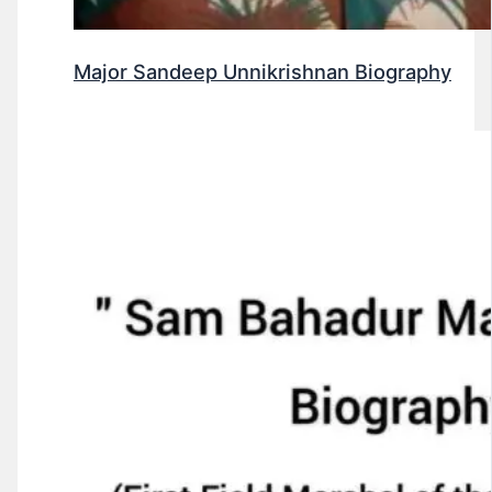
Major Sandeep Unnikrishnan Biography