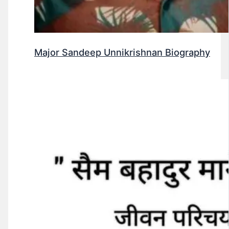
Major Sandeep Unnikrishnan Biography