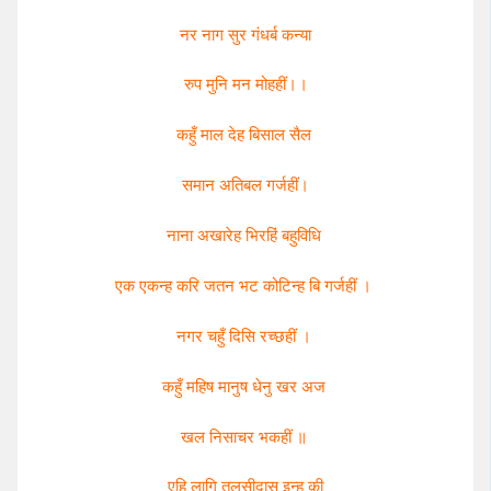
नर नाग सुर गंधर्ब कन्या
रुप मुनि मन मोहहीं।।
कहुँ माल देह बिसाल सैल
समान अतिबल गर्जहीं।
नाना अखारेह भिरहिं बहुविधि
एक एकन्ह करि जतन भट कोटिन्ह बि गर्जहीं ।
नगर चहुँ दिसि रच्छहीं ।
कहुँ महिष मानुष धेनु खर अज
खल निसाचर भकहीं ॥
एहि लागि तुलसीदास इन्ह की