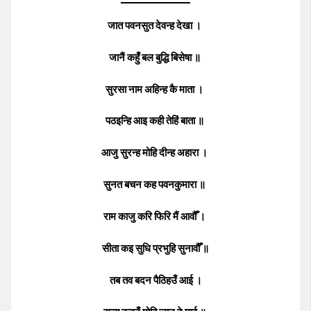
जात पवनसुत देवन्ह देखा ।
जानैं कहुँ बल बुद्धि बिसेषा ॥
सुरसा नाम अहिन्ह कै माता ।
पठइन्हि आइ कही तेहिं बाता ॥
आजु सुरन्ह मोहि दीन्ह अहारा ।
सुनत बचन कह पवनकुमारा ॥
राम काजु करि फिरि मैं आवौँ ।
सीता कइ सुधि प्रभुहि सुनावौँ ॥
तब तव बदन पैठिहउँ आई ।