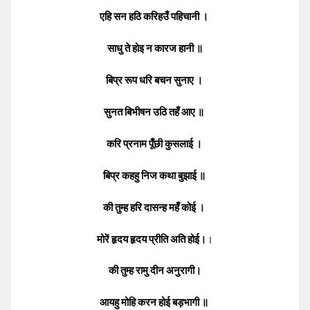
एहि सन हठि करिहउँ पहिचानी ।
साधु ते होइ न कारज हानी ॥
बिप्र रूप धरि बचन सुनाए ।
सुनत बिभीषन उठि तहँ आए ॥
करि प्रनाम पूँछी कुसलाई ।
बिप्र कहहु निज कथा बुझाई ॥
की तुम्ह हरि दासन्ह महँ कोई ।
मोरें हृदय हृदय प्रीति अति होई।
।
की तुम्ह रामु दीन अनुरागी।
आयहु मोहि करन होई बड़भागी ॥