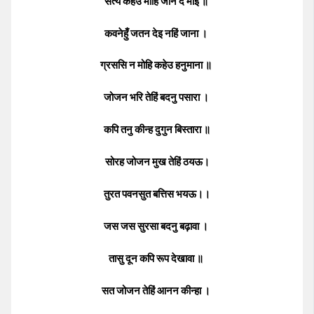
सत्य कहउँ मोहि जान दे माई ॥
कवनेहुँ जतन देइ नहिं जाना ।
ग्रससि न मोहि कहेउ हनुमाना ॥
जोजन भरि तेहिं बदनु पसारा ।
कपि तनु कीन्ह दुगुन बिस्तारा ॥
सोरह जोजन मुख तेहिं ठयऊ।
तुरत पवनसुत बत्तिस भयऊ।।
जस जस सुरसा बदनु बढ़ावा ।
तासु दून कपि रूप देखावा ॥
सत जोजन तेहिं आनन कीन्हा ।