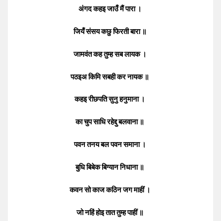
अंगद कहइ जाउँ मैं पारा ।
जियँ संसय कछु फिरती बारा ॥
जामवंत कह तुम्ह सब लायक ।
पठइअ किमि सबही कर नायक ॥
कहइ रीछपति सुनु हनुमाना ।
का चुप साधि रहेद्दु बलवाना ॥
पवन तनय बल पवन समाना ।
बुधि बिबेक बिग्यान निधाना ॥
कवन सो काज कठिन जग माहीं ।
जो नहिं होइ तात तुम्ह पाहीं ॥