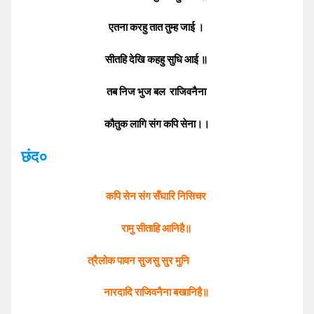
एतना करहु तात तुम्ह जाई ।
सीतहि देखि कहहु सुधि आई ॥
तब निज भुज बल राजिवनैना
कौतुक लागि संग कपि सेना।।
छंद०
कपि सेन संग सँघारि निसिचर
रामु सीताहि आनिहै॥
त्रैलोक पावन सुजसु सुर मुनि
नारदादि राजिवनैना बखानिहै॥