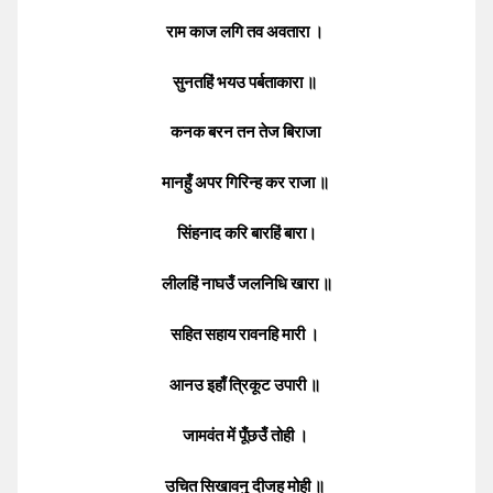
राम काज लगि तव अवतारा ।
सुनतहिं भयउ पर्बताकारा ॥
कनक बरन तन तेज बिराजा
मानहुँ अपर गिरिन्ह कर राजा ॥
सिंहनाद करि बारहिं बारा।
लीलहिं नाघउँ जलनिधि खारा ॥
सहित सहाय रावनहि मारी ।
आनउ इहाँ त्रिकूट उपारी ॥
जामवंत में पूँछउँ तोही ।
उचित सिखावनु दीजहु मोही ॥