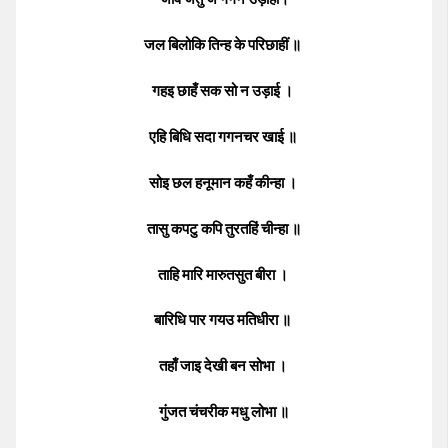
जल बिलोकि तिन्ह के परिछाहीं ॥
गहइ छाहँ सक सो न उड़ाई ।
एहि बिधि सदा गगनचर खाई ॥
सोइ छल हनूमान कहँ कीन्हा ।
तासु कपटु कपि तुरतहिं चीन्हा ॥
ताहि मारि मारुतसुत बीरा ।
बारिधि पार गयउ मतिधीरा ॥
तहाँ जाइ देखी बन सोभा ।
गुंजत चंचरीक मधु लोभा ॥