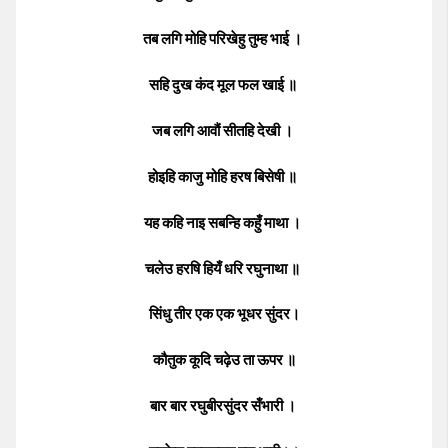
तब लगि मोहि परिखेहु तुम्ह भाई ।
सहि दुख कंद मूल फल खाई ॥
जब लगि आवौं सीतहि देखी ।
होइहि काजु मोहि हरष बिसेषी ॥
यह कहि नाइ सबन्हि कहुँ माथा ।
चलेउ हरषि हियँ धरि रघुनाथा ॥
सिंधु तीर एक एक भूधर सुंदर।
कौतुक कूदि चढ़ेउ ता ऊपर ॥
बार बार रघुबीरसुंदर सँभारी ।