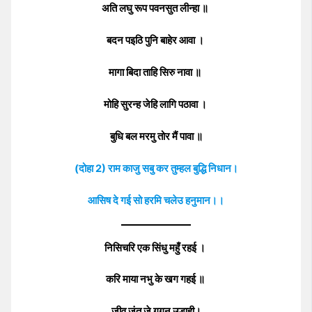
अति लघु रूप पवनसुत लीन्हा ॥
बदन पइठि पुनि बाहेर आवा ।
मागा बिदा ताहि सिरु नावा ॥
मोहि सुरन्ह जेहि लागि पठावा ।
बुधि बल मरमु तोर मैं पावा ॥
(दोहा 2) राम काजु सबु कर तुम्हल बुद्धि निधान।
आसिष दे गई सो हरमि चलेउ हनुमान।।
निसिचरि एक सिंधु महुँ रहई ।
करि माया नभु के खग गहई ॥
जीव जंतु जे गगन उड़ाही।