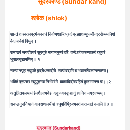
सुंदरकाण्ड (Sundar kand)
श्लोक (shlok)
शान्तं शाश्वतमप्रमेयमनघं निर्वाणशान्तिप्रदं ब्रह्माशम्भुफणीन्द्रसेव्यमनिशं
वेदान्तवेद्यं विभुम् ।
रामाख्यं जगदीश्वरं सुरगुरुं मायामनुष्यं हरिं
वन्देऽहं करुणाकरं रघुवरं
भूपालचूडामणिम् ॥ १
नान्या स्पृहा रघुपते हृदयेऽस्मदीये
सत्यं वदामि च भवानखिलान्तरात्मा।
भक्तिं प्रयच्छ रघुपुङ्गव निर्भरां मे
कामादिदोषरहितं कुरु मानस च।।२
अतुलितबलधामं हेमशैलाभदेहं
दनुजवनकृशानुं ज्ञानिनामग्रगण्यम्।
सकलगुणनिधानं वानराणामधीशं
रघुपतिप्रियभक्तं वातजातं नमामि ॥३ ॥