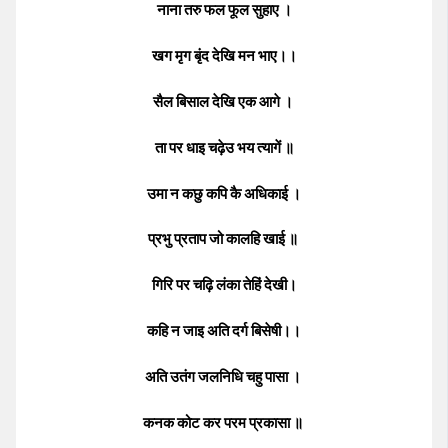
नाना तरु फल फूल सुहाए ।
खग मृग बृंद देखि मन भाए।।
सैल बिसाल देखि एक आगे ।
ता पर धाइ चढ़ेउ भय त्यागें ॥
उमा न कछु कपि कै अधिकाई ।
प्रभु प्रताप जो कालहि खाई ॥
गिरि पर चढ़ि लंका तेहिं देखी।
कहि न जाइ अति दर्ग बिसेषी।।
अति उतंग जलनिधि चहु पासा ।
कनक कोट कर परम प्रकासा ॥