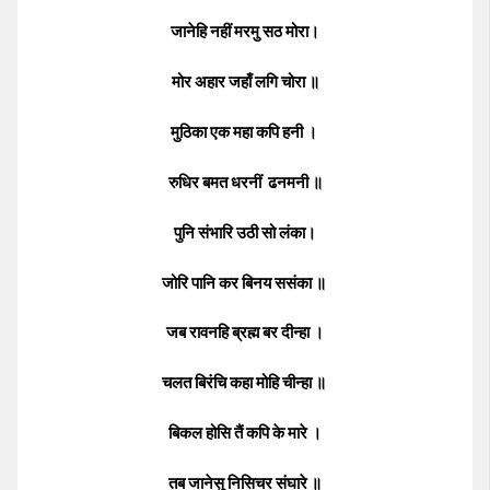
जानेहि नहीं मरमु सठ मोरा।
मोर अहार जहाँ लगि चोरा ॥
मुठिका एक महा कपि हनी ।
रुधिर बमत धरनीं ढनमनी ॥
पुनि संभारि उठी सो लंका।
जोरि पानि कर बिनय ससंका ॥
जब रावनहि ब्रह्म बर दीन्हा ।
चलत बिरंचि कहा मोहि चीन्हा ॥
बिकल होसि तैं कपि के मारे ।
तब जानेसु निसिचर संघारे ॥