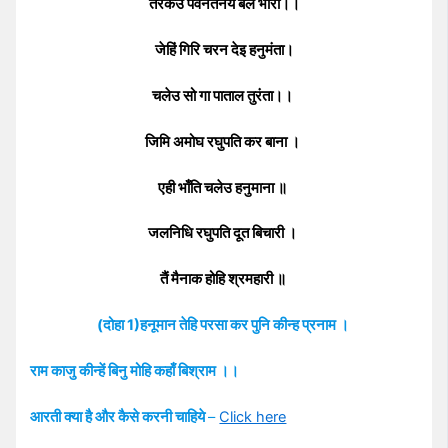
तरकेउ पवनतनय बल भारी।।
जेहिं गिरि चरन देइ हनुमंता।
चलेउ सो गा पाताल तुरंता।।
जिमि अमोघ रघुपति कर बाना ।
एही भाँति चलेउ हनुमाना ॥
जलनिधि रघुपति दूत बिचारी ।
तैं मैनाक होहि श्रमहारी ॥
(दोहा 1)हनूमान तेहि परसा कर पुनि कीन्ह प्रनाम ।
राम काजु कीन्हें बिनु मोहि कहाँ बिश्राम ।।
आरती क्या है और कैसे करनी चाहिये
–
Click here