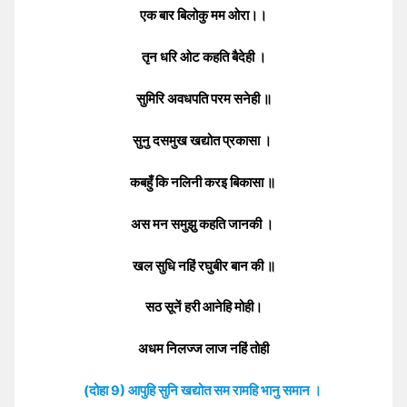
एक बार बिलोकु मम ओरा।।
तृन धरि ओट कहति बैदेही ।
सुमिरि अवधपति परम सनेही ॥
सुनु दसमुख खद्योत प्रकासा ।
कबहुँ कि नलिनी करइ बिकासा ॥
अस मन समुझु कहति जानकी ।
खल सुधि नहिं रघुबीर बान की ॥
सठ सूनें हरी आनेहि मोही।
अधम निलज्ज लाज नहिं तोही
(दोहा 9) आपुहि सुनि खद्योत सम रामहि भानु समान ।