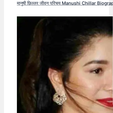
मानुषी छिल्लर जीवन परिचय Manushi Chillar Biog