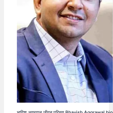
भाविश अग्रवाल जीवन परिचय Bhavish Aggrawal biog