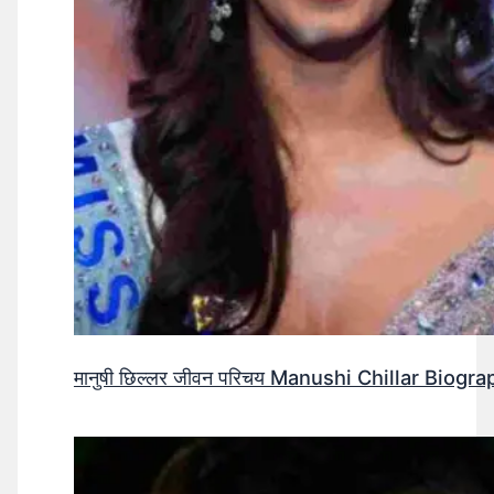
मानुषी छिल्लर जीवन परिचय Manushi Chillar Biog