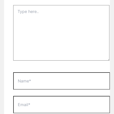
Type
here..
Name*
Email*