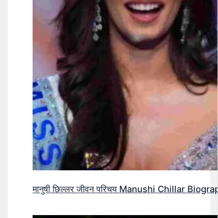
मानुषी छिल्लर जीवन परिचय Manushi Chillar Biog