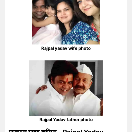
Rajpal yadav wife photo
Rajpal Yadav father photo