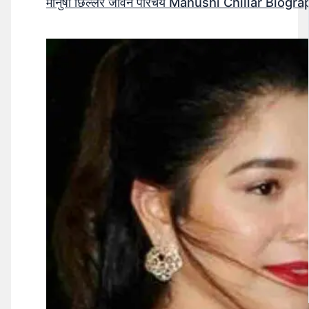
मानुषी छिल्लर जीवन परिचय Manushi Chillar Biog