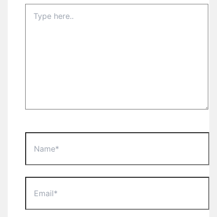
Type
here..
Name*
Email*