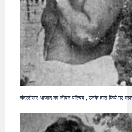
चंद्रशेखर आज़ाद का जीवन परिचय , उनके द्वारा किये गए मह