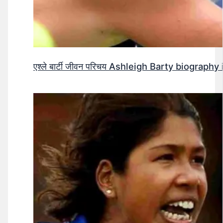
एश्ले बार्टी जीवन परिचय Ashleigh Barty biography