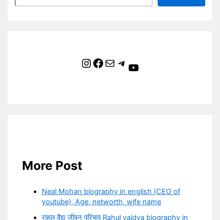
Instagram
Facebook
Mail
Telegram
YouTube
More Post
Neal Mohan biography in english (CEO of
youtube), Age, networth, wife name
राहुल वैद्य जीवन परिचय Rahul vaidya biography in