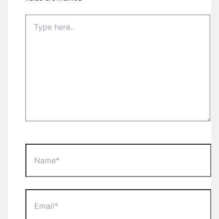
Type
here..
Name*
Email*