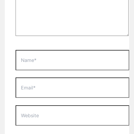
Name*
Email*
Website