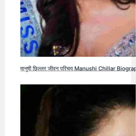
मानुषी छिल्लर जीवन परिचय Manushi Chillar Biog