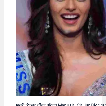
मानुषी छिल्लर जीवन परिचय Manushi Chillar Biog