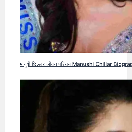
मानुषी छिल्लर जीवन परिचय Manushi Chillar Biog