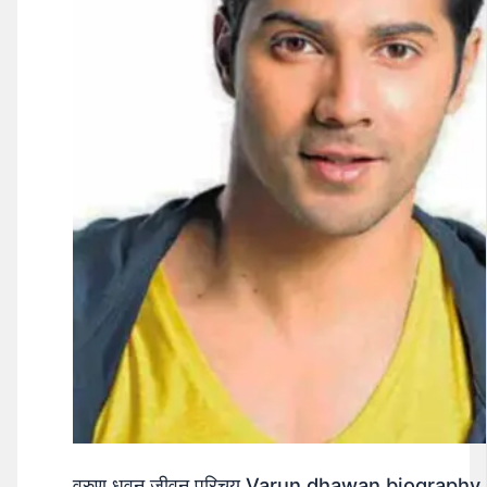
वरुण धवन जीवन परिचय Varun dhawan biography 