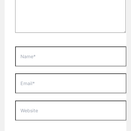
Name*
Email*
Website