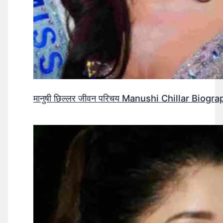
मानुषी छिल्लर जीवन परिचय Manushi Chillar Biog