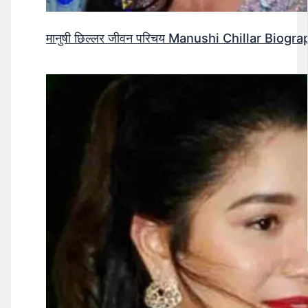
मानुषी छिल्लर जीवन परिचय Manushi Chillar Biog