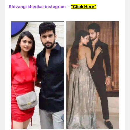
Shivangi khedkar instagram
–
“Click Here”